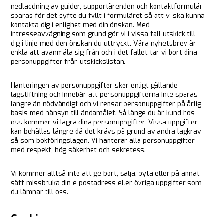
nedladdning av guider, supportärenden och kontaktformulär
sparas för det syfte du fyllt i formuläret så att vi ska kunna
kontakta dig i enlighet med din önskan. Med
intresseavvägning som grund gör vi i vissa fall utskick till
dig i linje med den önskan du uttryckt. Våra nyhetsbrev är
enkla att avanmäla sig från och i det fallet tar vi bort dina
personuppgifter från utskickslistan.
Hanteringen av personuppgifter sker enligt gällande
lagstiftning och innebär att personuppgifterna inte sparas
längre än nödvändigt och vi rensar personuppgifter på årlig
basis med hänsyn till ändamålet. Så länge du är kund hos
oss kommer vi lagra dina personuppgifter. Vissa uppgifter
kan behållas längre då det krävs på grund av andra lagkrav
så som bokföringslagen. Vi hanterar alla personuppgifter
med respekt, hög säkerhet och sekretess.
Vi kommer alltså inte att ge bort, sälja, byta eller på annat
sätt missbruka din e-postadress eller övriga uppgifter som
du lämnar till oss.