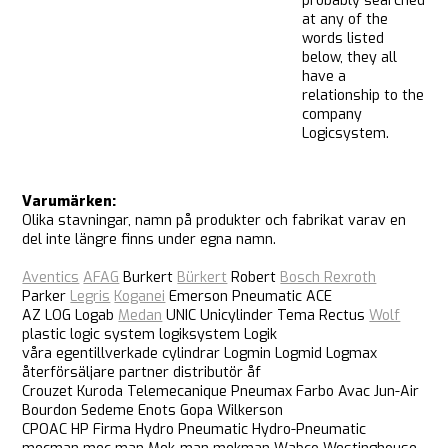
probably searched
at any of the
words listed
below, they all
have a
relationship
to
the
company
Logicsystem.
Varumärken:
Olika stavningar, namn på produkter och fabrikat varav en
del inte längre finns under egna namn.
Aventics
AFAG
Burkert
Bürkert
Robert
Bosch Rexroth
Parker
Legris
Koganei
Emerson Pneumatic ACE
AZ LOG Logab
Medan
UNIC Unicylinder Tema Rectus
Wolf
plastic logic system logiksystem Logik
våra egentillverkade cylindrar Logmin Logmid Logmax
återförsäljare partner distributör åf
Crouzet Kuroda Telemecanique Pneumax Farbo Avac Jun-Air
Bourdon Sedeme Enots Gopa Wilkerson
CPOAC HP Firma Hydro Pneumatic Hydro-Pneumatic