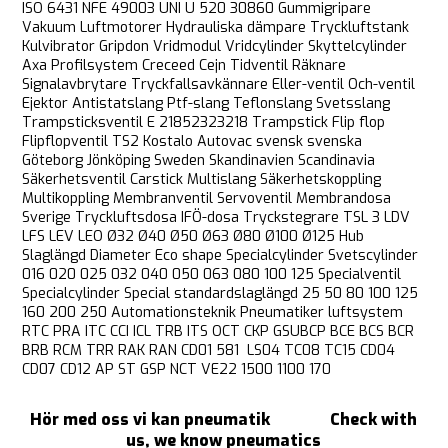
ISO 6431 NFE 49003 UNI U 520 30860 Gummigripare
Vakuum Luftmotorer Hydrauliska dämpare Tryckluftstank
Kulvibrator Gripdon Vridmodul Vridcylinder Skyttelcylinder
Axa Profilsystem Creceed Cejn Tidventil Räknare
Signalavbrytare Tryckfallsavkännare Eller-ventil Och-ventil
Ejektor Antistatslang Ptf-slang Teflonslang Svetsslang
Trampsticksventil E 21852323218 Trampstick Flip flop
Flipflopventil TS2 Kostalo Autovac svensk svenska
Göteborg Jönköping Sweden Skandinavien Scandinavia
Säkerhetsventil Carstick Multislang Säkerhetskoppling
Multikoppling Membranventil Servoventil Membrandosa
Sverige Tryckluftsdosa IFÖ-dosa Tryckstegrare TSL 3 LDV
LFS LEV LEO Ø32 Ø40 Ø50 Ø63 Ø80 Ø100 Ø125 Hub
Slaglängd Diameter Eco shape Specialcylinder Svetscylinder
016 020 025 032 040 050 063 080 100 125 Specialventil
Specialcylinder Special standardslaglängd 25 50 80 100 125
160 200 250 Automationsteknik Pneumatiker luftsystem
RTC PRA ITC CCI ICL TRB ITS OCT CKP GSUBCP BCE BCS BCR
BRB RCM TRR RAK RAN CD01 581 LS04 TC08 TC15 CD04
CD07 CD12 AP ST GSP NCT VE22 1500 1100 170
Hör med oss vi kan pneumatik
Check with
us, we know pneumatics