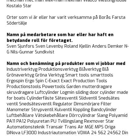
mecman mec man Mek-man mekman Wabco Westinghouse
Kostalo Star
Orter som vi är eller har varit verksamma på Borås Farsta
Södertälje
Namn på medarbetare som har eller har haft en
betydande roll för företaget.
Sven Sjunfors Sven Levenby Roland Kjellin Anders Demker N-
G Nils-Gunnar Sundkvist
Namn och benämning på produkter som vi jobbar med
Industriverktyg Produktionsverktyg Blåverktyg Blå
Grönaverktyg Gröna Verktyg Smart tools smarttools
Ergospin Ergo Spin C-Exact Exact Production Tools
Productionstools Powertools Garden mutterdragare
skruvdragare Luftcylinder Logmin sliding door cylinder made
for boats Cylinderfäste Sätesventil Slidventil Snedsätes
ventil Snedsätesventil Regulator Dimsmörjare Filter
Manometer Strypventil Kulventil Koppling Bandcylinder
Luftbehållare Vätskebehållare Dörrcylindrar Slang Polyamid
PA11 PA12 Polyuretan PU Tvillingslang Rexmover Star
Automationsteknik Transair Trans Air MGE MPS Origa
DiNova LF3000 Industriautomation VDMA 24 562 24562 Din