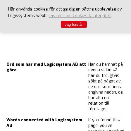
Här används cookies för att ge dig en bättre upplevelse av
Logiksystems webb.
Läs mer om Cookies & Integritet
.
Jag förstår
Ord som har med Logicsystem AB att
Har du hamnat på
göra
denna sidan så
har du troligtvis
sökt på något av
de ord som finns
angivna nedan, de
har alla en
relation till
företaget.
Words connected with Logicsystem
If you found
this
AB
page, you've